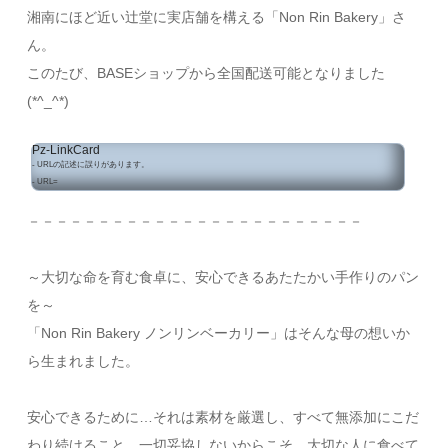
湘南にほど近い辻堂に実店舗を構える「Non Rin Bakery」さ
ん。
このたび、BASEショップから全国配送可能となりました
(*^_^*)
Pz-LinkCard
- URLの記述に誤りがあります。
- URL=
－－－－－－－－－－－－－－－－－－－－－－－－
～大切な命を育む食卓に、安心できるあたたかい手作りのパン
を～
「Non Rin Bakery ノンリンベーカリー」はそんな母の想いか
ら生まれました。
安心できるために…それは素材を厳選し、すべて無添加にこだ
わり続けること。一切妥協しないからこそ、大切な人に食べて